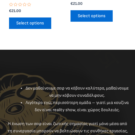
the
the
R
€
21.00
a
product
product
R
t
€
21.00
a
e
Select options
page
page
t
d
e
0
Select options
d
o
0
u
o
t
u
o
t
f
o
5
f
5
Δεν μαθαίνουμε σεφ να κόβουν καλύτερα, μαθαίνουμε
να μην κόβουν συναδέλφους.
Λιγότερο εγώ, περισσότερη ομάδα – γιατί μια κουζίνα
δεν είναι reality show, είναι χώρος δουλειάς.
Η ένωση των σεφ είναι ζωτικής σημασίας γιατί μόνο μέσα από
τη συνεργασία μπορούν να βελτιώσουν τις συνθήκες εργασίας,