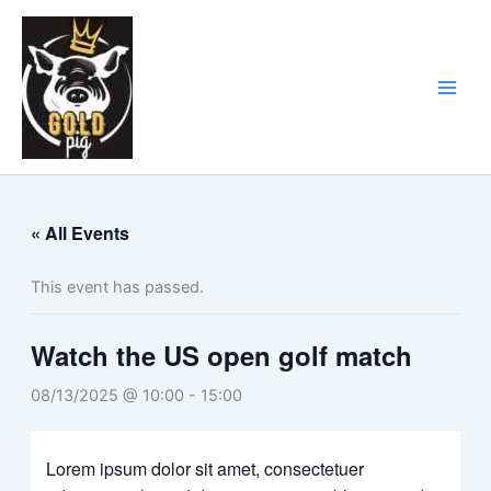
Skip
Main
to
Men
content
« All Events
This event has passed.
Watch the US open golf match
08/13/2025 @ 10:00
-
15:00
Lorem ipsum dolor sit amet, consectetuer