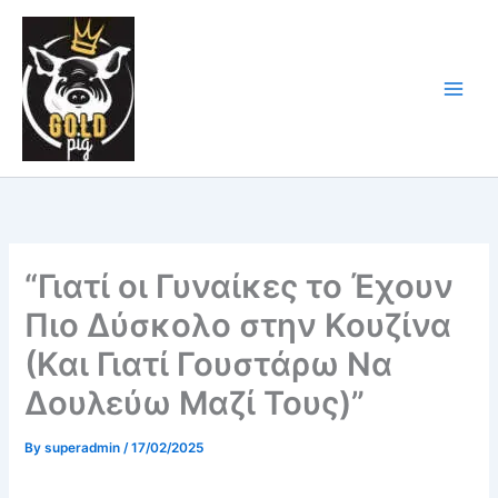
Skip
Main
to
Men
content
“Γιατί οι Γυναίκες το Έχουν
Πιο Δύσκολο στην Κουζίνα
(Και Γιατί Γουστάρω Να
Δουλεύω Μαζί Τους)”
By
superadmin
/
17/02/2025