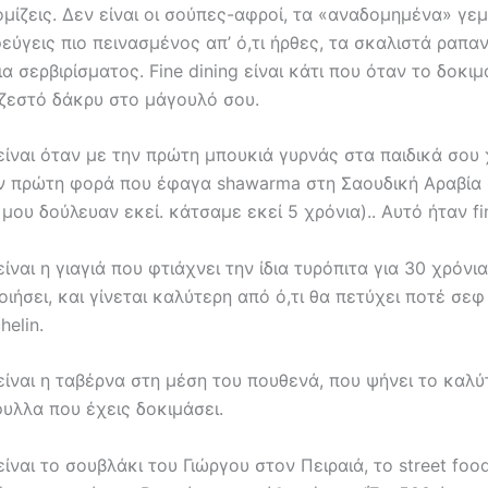
μίζεις. Δεν είναι οι σούπες-αφροί, τα «αναδομημένα» γεμ
εύγεις πιο πεινασμένος απ’ ό,τι ήρθες, τα σκαλιστά ραπαν
α σερβιρίσματος. Fine dining είναι κάτι που όταν το δοκιμ
 ζεστό δάκρυ στο μάγουλό σου.
 είναι όταν με την πρώτη μπουκιά γυρνάς στα παιδικά σου 
ν πρώτη φορά που
έφαγα shawarma στη Σαουδική Αραβία 
ς μου δούλευαν εκεί. κάτσαμε εκεί 5 χρόνια).. Αυτό ήταν fin
είναι η γιαγιά που φτιάχνει την ίδια τυρόπιτα για 30 χρόνια
οιήσει, και γίνεται καλύτερη από ό,τι θα πετύχει ποτέ σεφ
helin.
 είναι η ταβέρνα στη μέση του πουθενά, που ψήνει το καλύ
υλλα που έχεις δοκιμάσει.
 είναι το σουβλάκι του Γιώργου στον Πειραιά, το street food