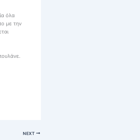
αία όλα
πο με την
εται
πουλάνε.
NEXT