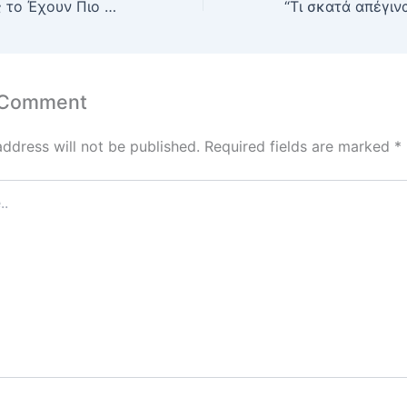
“Γιατί οι Γυναίκες το Έχουν Πιο Δύσκολο στην Κουζίνα (Και Γιατί Γουστάρω Να Δουλεύω Μαζί Τους)”
 Comment
address will not be published.
Required fields are marked
*