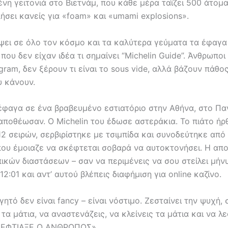
νη γειτονιά στο Βιετνάμ, που κάθε μέρα ταΐζει 500 άτομ
λήσει κανείς για «foam» και «umami explosions».
ψει σε όλο τον κόσμο και τα καλύτερα γεύματα τα έφαγα
ου δεν είχαν ιδέα τι σημαίνει “Michelin Guide”. Άνθρωποι
gram, δεν ξέρουν τι είναι το sous vide, αλλά βάζουν πάθο
υ κάνουν.
φαγα σε ένα βραβευμένο εστιατόριο στην Αθήνα, στο Παγ
 αποθέωσαν. Ο Michelin του έδωσε αστεράκια. Το πιάτο ήρ
2 σειρών, σερβιρίστηκε με τσιμπίδα και συνοδεύτηκε από
που έμοιαζε να σκέφτεται σοβαρά να αυτοκτονήσει. Η απ
ικών διαστάσεων – σαν να περιμένεις να σου στείλει μήν
12:01 και αντ’ αυτού βλέπεις διαφήμιση για online καζίνο.
ητό δεν είναι fancy – είναι νόστιμο. Ζεσταίνει την ψυχή, 
τα μάτια, να αναστενάζεις, να κλείνεις τα μάτια και να λ
 ΕΦΤΙΑΞΕ Ο ΑΝΘΡΩΠΟΣ».