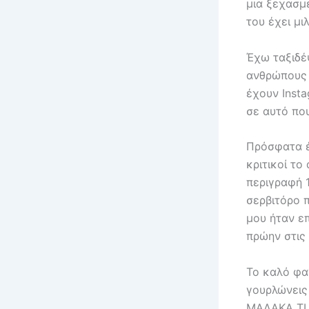
μια ξεχασμέ
του έχει μι
Έχω ταξιδέ
ανθρώπους π
έχουν Insta
σε αυτό πο
Πρόσφατα έ
κριτικοί το
περιγραφή 1
σερβιτόρο 
μου ήταν επ
πρώην στις 
Το καλό φαγ
γουρλώνεις 
ΜΑΛΑΚΑ ΤΙ