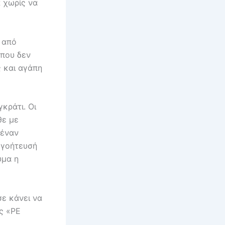
α χωρίς να
 από
 που δεν
ς και αγάπη
κράτι. Οι
θε με
 έναν
ογοήτευσή
υμα η
σε κάνει να
ες «ΡΕ