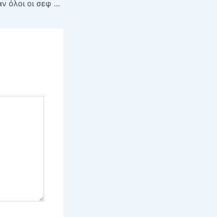
“Τι σκατά απέγιναν όλοι οι σεφ μετά τον COVID;”