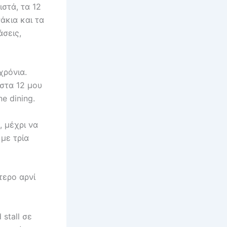
ιστά, τα 12
άκια και τα
άσεις,
χρόνια.
στα 12 μου
e dining.
, μέχρι να
 με τρία
τερο αρνί
 stall σε